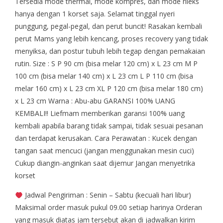
Tersedia mode thermal, mode kompres, dan mode rileks
hanya dengan 1 korset saja. Selamat tinggal nyeri
punggung, pegal-pegal, dan perut buncit! Rasakan kembali
perut Mams yang lebih kencang, proses recovery yang tidak
menyiksa, dan postur tubuh lebih tegap dengan pemakaian
rutin. Size : S P 90 cm (bisa melar 120 cm) x L 23 cm M P
100 cm (bisa melar 140 cm) x L 23 cm L P 110 cm (bisa
melar 160 cm) x L 23 cm XL P 120 cm (bisa melar 180 cm)
x L 23 cm Warna : Abu-abu GARANSI 100% UANG
KEMBALI!! Liefmam memberikan garansi 100% uang
kembali apabila barang tidak sampai, tidak sesuai pesanan
dan terdapat kerusakan. Cara Perawatan : Kucek dengan
tangan saat mencuci (jangan menggunakan mesin cuci)
Cukup diangin-anginkan saat dijemur Jangan menyetrika
korset
Jadwal Pengiriman : Senin – Sabtu (kecuali hari libur)
Maksimal order masuk pukul 09.00 setiap harinya Orderan
yang masuk diatas jam tersebut akan di jadwalkan kirim