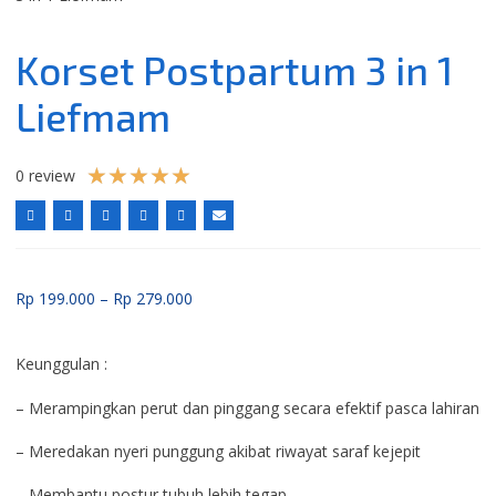
Korset Postpartum 3 in 1
Liefmam
★
★
★
★
★
0 review
Rp
199.000
–
Rp
279.000
Keunggulan :
– Merampingkan perut dan pinggang secara efektif pasca lahiran
– Meredakan nyeri punggung akibat riwayat saraf kejepit
– Membantu postur tubuh lebih tegap